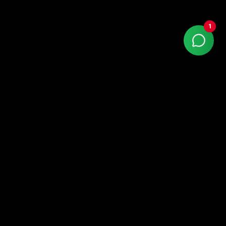
1
Google Partner Premier com +15 anos de mercado.
Atendemos todo o Brasil — sede em Porto Alegre
(Praia de Belas), com escritórios em São Paulo,
Curitiba e Florianópolis (SC).
LinkedIn
Instagram
Facebook
Links Rápidos