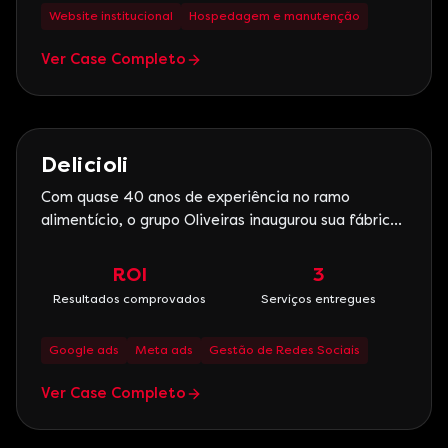
oportunidades do me
Website institucional
Hospedagem e manutenção
Ver Case Completo
Serviços
Delicioli
Com quase 40 anos de experiência no ramo
alimentício, o grupo Oliveiras inaugurou sua fábrica
própria em janeiro de 2015, dando origem a marca
Delicioli. Utilizando apenas ingredientes
ROI
3
selecionados, possuindo fornecedores parceiros de
Resultados comprovados
Serviços entregues
longa data e logística própria, a indústria produz
toda sua linha
Google ads
Meta ads
Gestão de Redes Sociais
Ver Case Completo