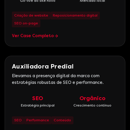
Go-live do site novo
Mercado local
Criação de website
Reposicionamento digital
SEO on-page
Ver Case Completo
Marketing Digital
Auxiliadora Predial
Elevamos a presença digital da marca com
estratégias robustas de SEO e performance.
SEO
Orgânico
Estratégia principal
Crescimento contínuo
SEO
Performance
Conteúdo