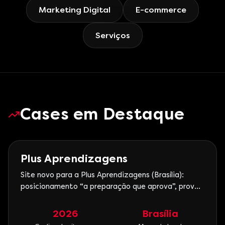
Marketing Digital
E-commerce
Serviços
Cases em Destaque
Marketing Digital
Plus Aprendizagens
Site novo para a Plus Aprendizagens (Brasília):
posicionamento “a preparação que aprova”, prova
social de Medicina e jornada clara para matrícula.
2026
Brasília