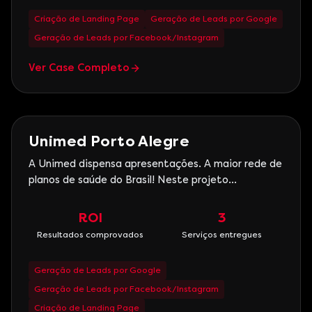
estados brasileiros. Neste proj
Criação de Landing Page
Geração de Leads por Google
Geração de Leads por Facebook/Instagram
Ver Case Completo
Saúde
Unimed Porto Alegre
A Unimed dispensa apresentações. A maior rede de
planos de saúde do Brasil! Neste projeto
assumimos as campanhas de performance em
porto alegre. E temos orgulho de dizer que o
ROI
3
sucesso foi tão grande que tivemos que pausar as
Resultados comprovados
Serviços entregues
campanhas após lotarmos os atendimentos
comerciais da central da Unimed Por
Geração de Leads por Google
Geração de Leads por Facebook/Instagram
Criação de Landing Page