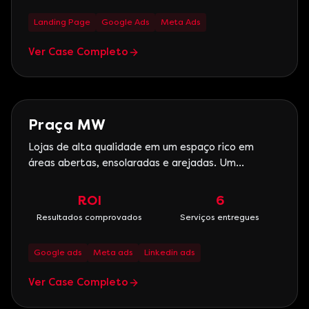
professores experientes e coloc
Landing Page
Google Ads
Meta Ads
Ver Case Completo
E-commerce
Praça MW
Lojas de alta qualidade em um espaço rico em
áreas abertas, ensolaradas e arejadas. Um
ambiente onde o seu cliente vai se sentir acolhido,
seguro e livre para respirar tranquilamente. Um
ROI
6
espaço para toda a família, onde o próprio cenário
Resultados comprovados
Serviços entregues
é um convite ao lazer. Essa é a proposta do Praça
MW, um empre
Google ads
Meta ads
Linkedin ads
Ver Case Completo