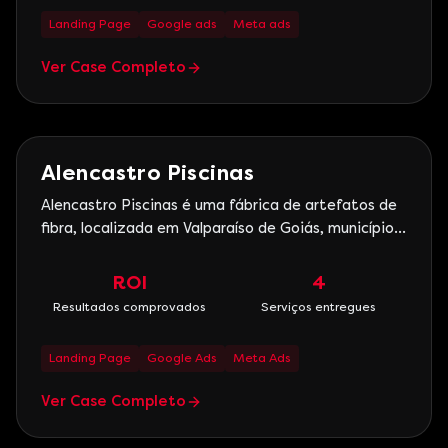
Landing Page
Google ads
Meta ads
Ver Case Completo
Serviços
Alencastro Piscinas
Alencastro Piscinas é uma fábrica de artefatos de
fibra, localizada em Valparaíso de Goiás, município
de Goiás, que existe desde 2019, com a iniciativa
de uma sociedade entre irmãos que
ROI
4
compreenderam uma oportunidade no mercado de
Resultados comprovados
Serviços entregues
fabricação de piscinas de fibra e derivados,
trazendo inovação e dura
Landing Page
Google Ads
Meta Ads
Ver Case Completo