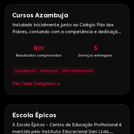
Marketing Digital
Cursos Azambuja
Instalado inicialmente junto ao Colégio Pão dos
Pobres, contando com a competência e dedicação
de seus fundadores, professores e colaboradores,
aos poucos foi conquistando reconhecimento
ROI
3
público. Focado na preparação de jovens para as
Resultados comprovados
Serviços entregues
escolas militares do Exército, Marinha e
Aeronáutica, ao longo do
Google ads
Meta ads
Site Institucional
Ver Case Completo
Saúde
Escola Épicos
A Escola Épicos – Centro de Educação Profissional é
mantida pelo Instituto Educacional Sani Ltda.