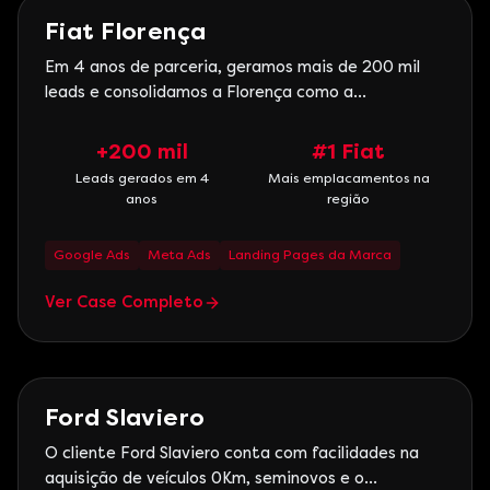
Automotivo
Fiat Florença
Em 4 anos de parceria, geramos mais de 200 mil
leads e consolidamos a Florença como a
concessionária Fiat que mais emplacava a marca
na região, ano após ano.
+200 mil
#1 Fiat
Leads gerados em 4
Mais emplacamentos na
anos
região
Google Ads
Meta Ads
Landing Pages da Marca
Ver Case Completo
Automotivo
Ford Slaviero
O cliente Ford Slaviero conta com facilidades na
aquisição de veículos 0Km, seminovos e o