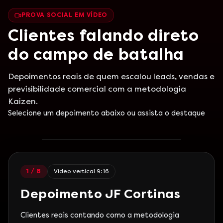
PROVA SOCIAL EM VÍDEO
Clientes falando direto
do campo de batalha
Depoimentos reais de quem escalou leads, vendas e
previsibilidade comercial com a metodologia
Case real em vídeo vertical
Kaizen.
JF Cortinas
Selecione um depoimento abaixo ou assista o destaque
Decoração e varejo
1
/
8
Vídeo vertical 9:16
Depoimento JF Cortinas
Clientes reais contando como a metodologia