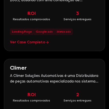
2003, atuando com uma combinação de
sofisticação, qualidade, preço e
comprometimento, valores que identificam e
ROI
3
potencialtizam nosso produto e o posicionamento
Resultados comprovados
Serviços entregues
da nossa marca no mercado. Trabalhamos com
projetos inovadores, bem estruturados e com
Landing Page
Google ads
Meta ads
primor
Ver Case Completo
Automotivo
Climer
A Climer Soluções Automotivas é uma Distribuidora
de peças automotivas especializada nos sistemas
de Arrefecimento e Ar Condicionado. Nossa
história começou a partir da manutenção e
ROI
2
fabricação de radiadores. Trabalhávamos somente
Resultados comprovados
Serviços entregues
com produtos de fabricação própria, foi quando por