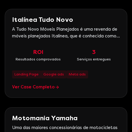
Imobiliário
Italínea Tudo Novo
A Tudo Novo Móveis Planejados é uma revenda de
móveis planejados Italínea, que é conhecida como
uma das mais modernas fábricas de móveis do
Brasil, operando com tecnologia de ponta, o que
ROI
3
nos permite fornecer a nossos clientes a linha de
Resultados comprovados
Serviços entregues
planejados com o melhor custo benefício do
mercado, agregando
Landing Page
Google ads
Meta ads
Ver Case Completo
Automotivo
Motomania Yamaha
Uma das maiores concessionárias de motocicletas