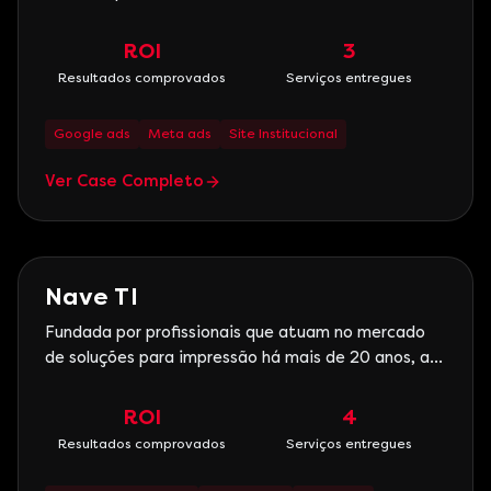
Atuamos há mais de 15 anos oferecendo os
melhores cursos técnicos em Curitiba. Com foco na
ROI
3
área de saúde, os cursos técnicos, de
Resultados comprovados
Serviços entregues
especialização e profissionalizantes ministrados na
Escola Épicos forma o
Google ads
Meta ads
Site Institucional
Ver Case Completo
Marketing Digital
Nave TI
Fundada por profissionais que atuam no mercado
de soluções para impressão há mais de 20 anos, a
Nave TI oferece serviços especializados em
outsourcing de impressão, locação, venda e
ROI
4
assistência técnica de impressoras,
Resultados comprovados
Serviços entregues
multifuncionais, scanners e plotters, além da
comercialização de suprimentos e peç