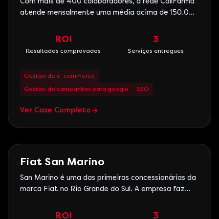
Com mais de 400 colaboradores, a rede CallFarma
atende mensalmente uma média acima de 150.000
clientes. O Televendas chega a receber 1.000
ligações por dia e os acessos do site crescem a
ROI
3
cada dia, cerca de 300.000 visualizações por mês.
Resultados comprovados
Serviços entregues
Além disso, pensando na logística, também
contamos com um centr
Gestão de e-commerce
Gestão de campanhas para google
SEO
Ver Case Completo
Automotivo
Fiat San Marino
San Marino é uma das primeiras concessionárias da
marca Fiat no Rio Grande do Sul. A empresa faz
parte do Grupo Cia Zaluski de Negócios. Com sua
rede de lojas estrategicamente posicionada na
ROI
3