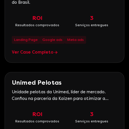
do Brasil.
ROI
3
Resultados comprovados
Serviços entregues
Landing Page
Google ads
Meta ads
Ver Case Completo
Saúde
Unimed Pelotas
Unidade pelotas da Unimed, líder de mercado.
Confiou na parceria da Kaizen para otimizar a
performance e geração de leads no Google e Redes
Sociais.
ROI
3
Resultados comprovados
Serviços entregues