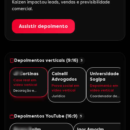
Kaizen impactou leads, vendas e previsibilidade
comercial.
Assistir depoimento
Depoimentos verticais (9:16)
3
9:16
9:16
9:16
JF Cortinas
Cainelli
Universidade
Advogados
Sogipa
Case real em
vídeo vertical
Prova social em
Depoimento em
vídeo vertical
vídeo vertical
Decoração e
varejo
Jurídico
Coordenador de
Marketing ·
Vinicius
Depoimentos YouTube (16:9)
5
YOUTUBE
YOUTUBE
Álvaro Rolim
Igor Amorim