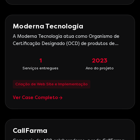
Marketing Digital
Moderna Tecnologia
A Moderna Tecnologia atua como Organismo de
Certificação Designado (OCD) de produtos de
telecomunicações e RF, líder de mercado Anatel
com tempo recorde em certificação, com mais de
1
2023
2000 produtos homologados, 1500 certificados
Serviços entregues
Ano do projeto
emitidos e 1000 projetos finalizados.
Criação de Web Site e Implementação
Ver Case Completo
Saúde
CallFarma