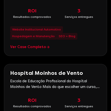
atendimento nas oficinas com serviços
especializados. Todos os cuidados no seu veículo
ROI
3
possuem qualidade FORD e garantia Slaviero. Há
Resultados comprovados
Serviços entregues
57 anos nos preocupamos em manter a satisfação
e confiança dos nossos client
Website Institucional Automotivo
Hospedagem e Manutenção
SEO + Blog
Ver Case Completo
Saúde
Hospital Moinhos de Vento
Escola de Educação Profissional do Hospital
Moinhos de Vento Mais do que escolher um curso,
esse é o ponto de partida para uma carreira na
área de enfermagem. No curso Técnico em
ROI
3
Enfermagem da Escola Profissional Moinhos de
Resultados comprovados
Serviços entregues
Vento, você irá aprender a teoria ao lado de