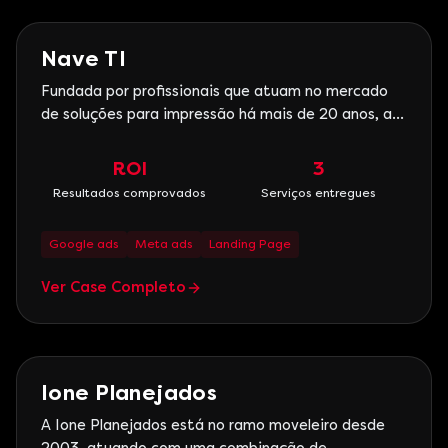
Marketing Digital
Nave TI
Fundada por profissionais que atuam no mercado
de soluções para impressão há mais de 20 anos, a
Nave TI oferece serviços especializados em
outsourcing de impressão, locação, venda e
ROI
3
assistência técnica de impressoras,
Resultados comprovados
Serviços entregues
multifuncionais, scanners e plotters, além da
comercialização de suprimentos e peç
Google ads
Meta ads
Landing Page
Ver Case Completo
Imobiliário
Ione Planejados
A Ione Planejados está no ramo moveleiro desde