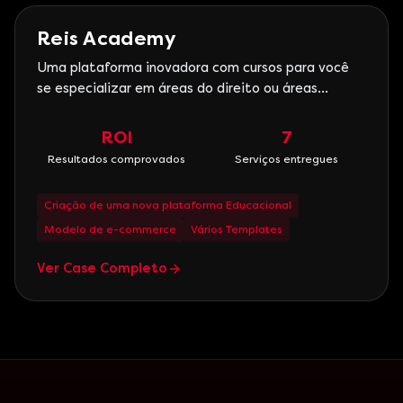
Marketing Digital
Reis Academy
Uma plataforma inovadora com cursos para você
se especializar em áreas do direito ou áreas
empresarias. Com a Reis Academy você se sentirá
seguro e capaz de tomar decisões e solucionar
ROI
7
problemas que antes pareciam insolucionáveis;
Resultados comprovados
Serviços entregues
através de metodologias testadas, comprovadas e
aplicadas por nossos
Criação de uma nova plataforma Educacional
Modelo de e-commerce
Vários Templates
Ver Case Completo