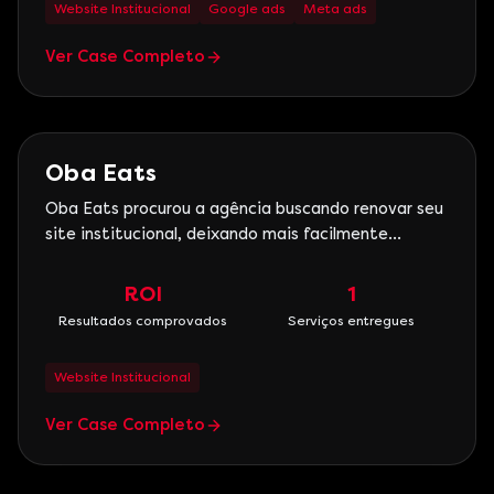
Website Institucional
Google ads
Meta ads
Ver Case Completo
E-commerce
Oba Eats
Oba Eats procurou a agência buscando renovar seu
site institucional, deixando mais facilmente
navegável além de ter uma interface rápida e leve.
ROI
1
Resultados comprovados
Serviços entregues
Website Institucional
Ver Case Completo