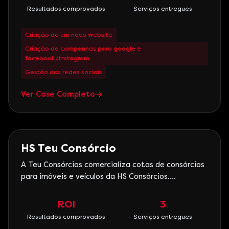
grande Porto Alegre, a marca San Marino conta
Resultados comprovados
Serviços entregues
com quatro unidades homologadas Fiat, Na
comercialização de veí
Criação de um novo website
Criação de campanhas para google e
facebook/instagram
Gestão das redes sociais
Ver Case Completo
Serviços
HS Teu Consórcio
A Teu Consórcios comercializa cotas de consórcios
para imóveis e veículos da HS Consórcios.
Reconhecidas pela transparência e lisura nas
negociações com seus cliente, tanto a HS
ROI
3
Consórcios, quanto a Teu consórcios atua no
Resultados comprovados
Serviços entregues
estado do Rio Grande do Sul e também em outros