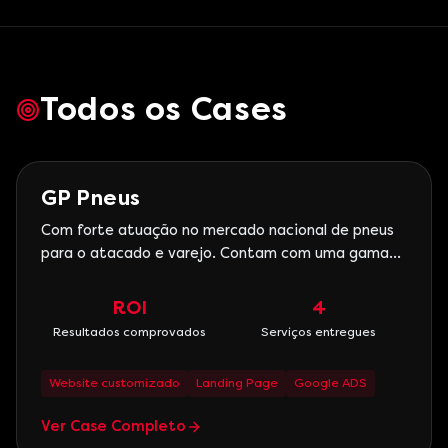
Todos os Cases
Automotivo
GP Pneus
Com forte atuação no mercado nacional de pneus
para o atacado e varejo. Contam com uma gama
completa de pneus nas linhas passeio,
caminhonete, van, ônibus, caminhão, agro,
ROI
4
industrial e OTR. Hoje a GP Pneus está entre as
Resultados comprovados
Serviços entregues
tops distribuidoras da América latina.
Website customizado
Landing Page
Google ADS
Ver Case Completo