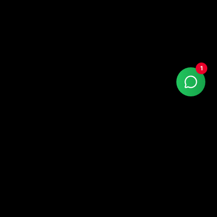
1
Google Partner Premier com +15 anos de mercado.
Atendemos todo o Brasil — sede em Porto Alegre
(Praia de Belas), com escritórios em São Paulo,
Curitiba e Florianópolis (SC).