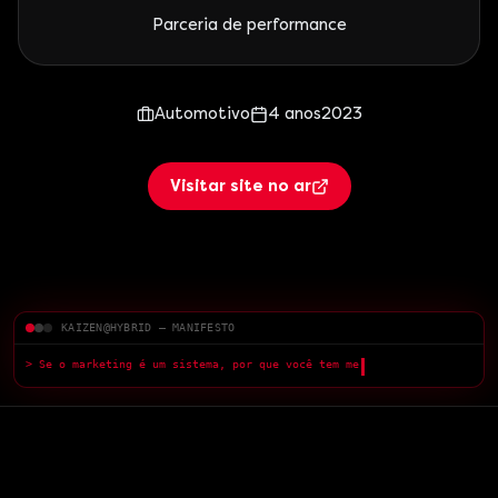
Parceria de performance
Automotivo
4 anos
2023
Visitar site no ar
KAIZEN@HYBRID — MANIFESTO
> Se o marketing é um sistema, por que você tem medo do que a IA
pode fazer?
█