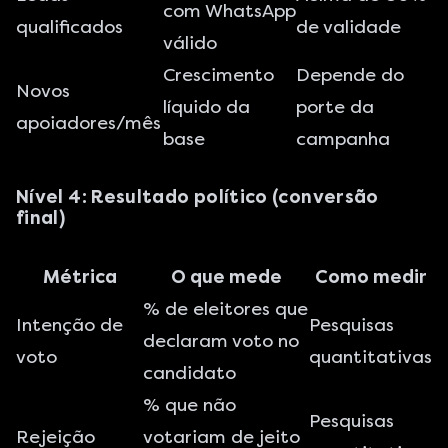
com WhatsApp
qualificados
de validade
válido
Crescimento
Depende do
Novos
líquido da
porte da
apoiadores/mês
base
campanha
Nível 4: Resultado político (conversão
final)
Métrica
O que mede
Como medir
% de eleitores que
Intenção de
Pesquisas
declaram voto no
voto
quantitativas
candidato
% que não
Pesquisas
Rejeição
votariam de jeito