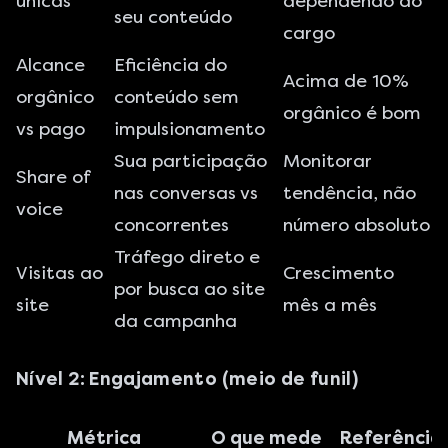
únicas
dependendo do
seu conteúdo
cargo
Alcance
Eficiência do
Acima de 10%
orgânico
conteúdo sem
orgânico é bom
vs pago
impulsionamento
Sua participação
Monitorar
Share of
nas conversas vs
tendência, não
voice
concorrentes
número absoluto
Tráfego direto e
Visitas ao
Crescimento
por busca ao site
site
mês a mês
da campanha
Nível 2: Engajamento (meio de funil)
Métrica
O que mede
Referência