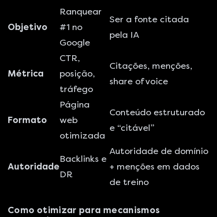
Ranquear
Ser a fonte citada
Objetivo
#1 no
pela IA
Google
CTR,
Citações, menções,
Métrica
posição,
share of voice
tráfego
Página
Conteúdo estruturado
Formato
web
e “citável”
otimizada
Autoridade de domínio
Backlinks e
Autoridade
+ menções em dados
DR
de treino
Como otimizar para mecanismos