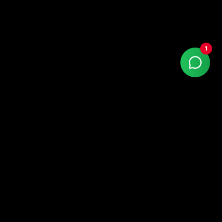
1
Google Partner Premier com +15 anos de mercado.
Atendemos todo o Brasil — sede em Porto Alegre
(Praia de Belas), com escritórios em São Paulo,
Curitiba e Florianópolis (SC).
LinkedIn
Instagram
Facebook