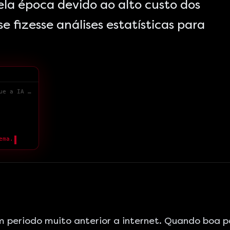
la época devido ao alto custo dos
se fizesse análises estatísticas para
> Se o marketing é um sistema, por que você tem medo do que a IA pode fazer?
ema.
m periodo muito anterior a internet. Quando boa p