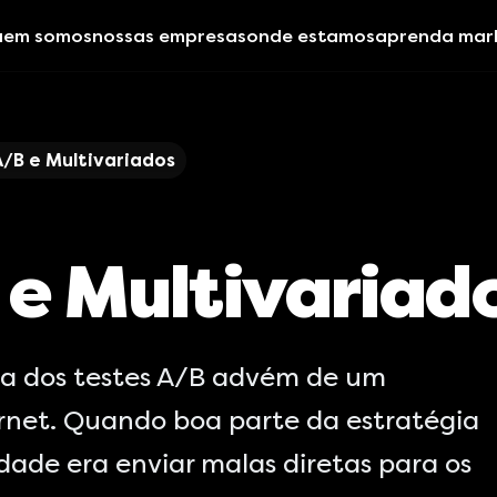
uem somos
nossas empresas
onde estamos
aprenda mar
A/B e Multivariados
 e Multivariad
ria dos testes A/B advém de um
ernet. Quando boa parte da estratégia
dade era enviar malas diretas para os