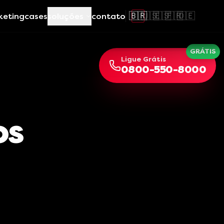
🇧🇷
🇺🇸
🇪🇸
🇫🇷
🇩🇪
keting
cases
soluções
contato
GRÁTIS
Ligue Grátis
0800-550-8000
os