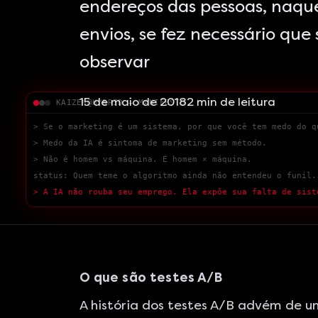
endereços das pessoas, naque
envios, se fez necessário que 
observar
KAIZEN@HYBRID — MANIFESTO
15 de maio de 2018
2
min de leitura
> Medo da IA é sintoma de marketing sem método.
> Não é homem vs máquina. É homem × máquina.
status: Quem teme o algoritmo ainda não entendeu o funil.
> A IA não rouba seu emprego. Ela expõe sua falta de sist
boot: Somos IA embuti
█
O que são testes A/B
A história dos testes A/B advém de u