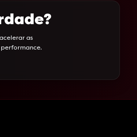
erdade?
celerar as
a performance.