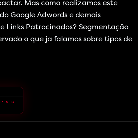
pactar. Mas como realizamos este
 do Google Adwords e demais
de Links Patrocinados? Segmentação
ervado o que ja falamos sobre tipos de
> Se o marketing é um sistema, por que você tem medo do que a IA pode fazer?