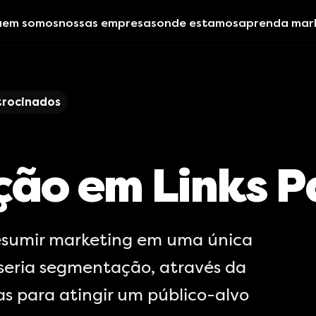
uem somos
nossas empresas
onde estamos
aprenda mar
trocinados
ão em Links P
resumir marketing em uma única
 seria segmentação, através da
s para atingir um público-alvo