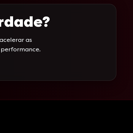
erdade?
celerar as
a performance.