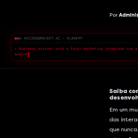
Por
Admini
KAIZEN@ROCKET-AI — ACADEMY
> Queremos ensinar você a fazer marketing integrado com a
qualidade superior.
█
Saiba co
desenvolv
Em um mund
das intera
que nunca.