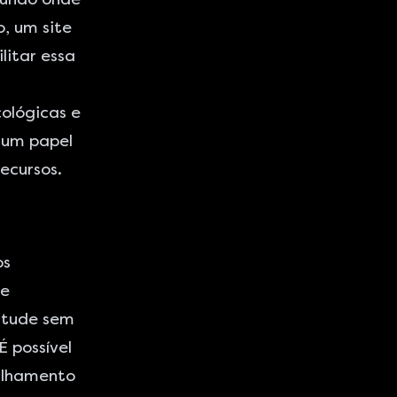
, um site
litar essa
ológicas e
 um papel
ecursos.
os
te
nitude sem
 possível
tilhamento