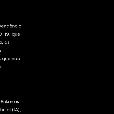
pendência
D-19, que
a, as
a
s que não
r
 Entre as
cial (IA),