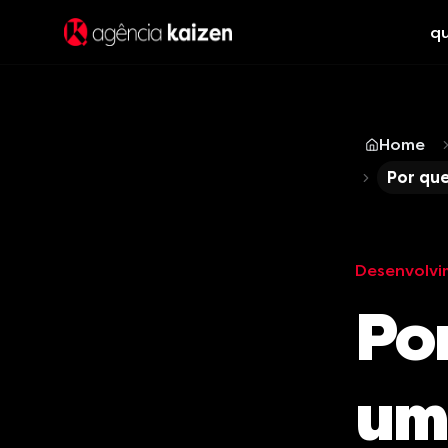
q
Home
Por qu
Desenvolvi
Po
um 