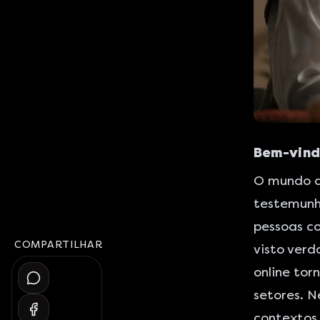
Bem-vind
O mundo d
testemunh
pessoas c
COMPARTILHAR
visto verd
online tor
setores. N
contextos