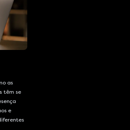
mo as
s têm se
esença
hos e
diferentes