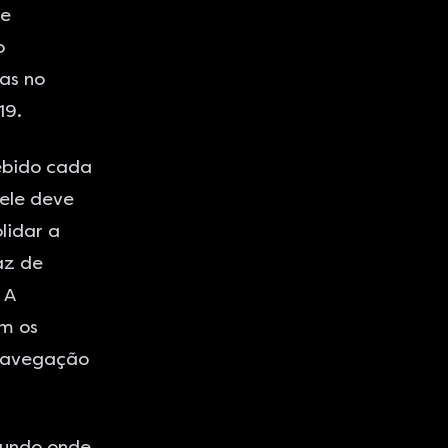
 e
o
as no
19.
ebido cada
 ele deve
lidar a
az de
 A
om os
 navegação
mundo onde