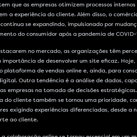
tem que as empresas otimizem processos internos
em a experiência do cliente. Além disso, o comérci
 continua se expandindo, impulsionado por mudanç
ento do consumidor após a pandemia de COVID-
estacarem no mercado, as organizações têm perc
a importância de
desenvolver um site eficaz
. Hoje,
mo plataforma de
vendas online
e, ainda, para conso
igital. Outra tendência é a análise de dados, cap
 as empresas na tomada de decisões estratégicas.
a do cliente também se tornou uma prioridade, c
res exigindo experiências diferenciadas, desde a
rte ao cliente.
 a colaboração online se tornou essencial em um 