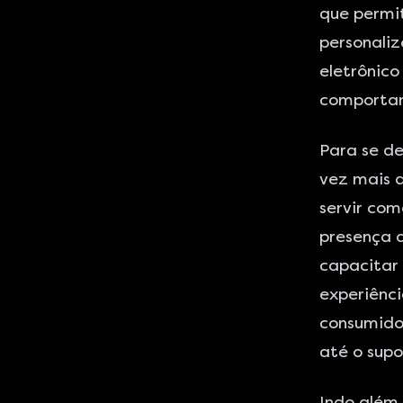
que permi
personaliz
eletrônico
comportam
Para se d
vez mais 
servir co
presença d
capacitar
experiênci
consumido
até o supo
Indo além,