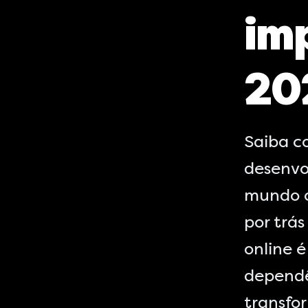
im
20
Saiba c
desenvo
mundo o
por trás
online 
dependê
transfo