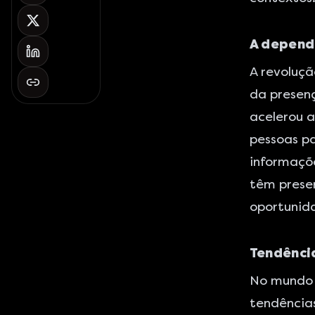
A depend
A revoluç
da presen
acelerou a
pessoas pa
informaçõe
têm presen
oportunida
Tendênci
No mundo c
tendências