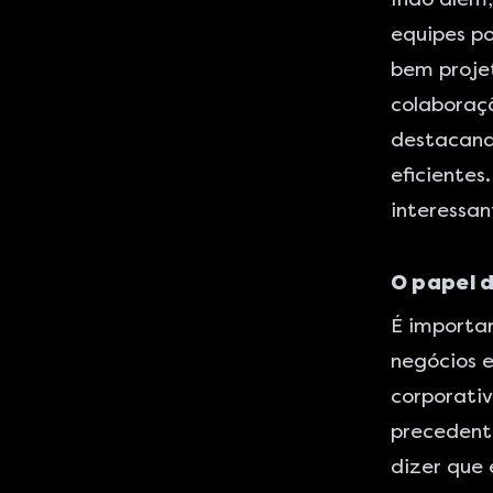
equipes po
bem projet
colaboraçã
destacand
eficientes
interessan
O papel 
É importan
negócios 
corporati
precedente
dizer que 