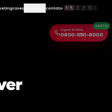
🇧🇷
🇺🇸
🇪🇸
🇫🇷
🇩🇪
keting
cases
soluções
contato
GRÁTIS
Ligue Grátis
0800-550-8000
ver