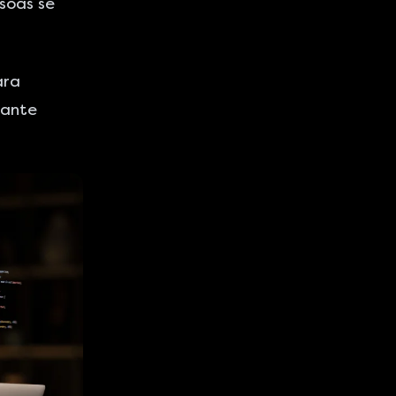
soas se
ara
tante