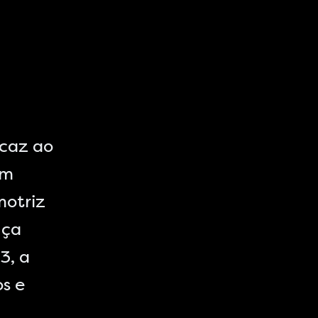
icaz ao
um
motriz
nça
3, a
s e