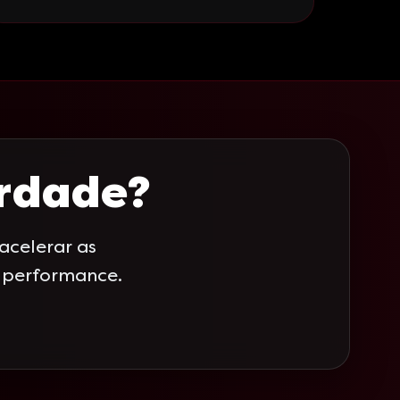
erdade?
celerar as
a performance.