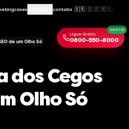
🇧🇷
🇺🇸
🇪🇸
🇫🇷
🇩🇪
keting
cases
soluções
contato
GRÁTIS
Ligue Grátis
0800-550-8000
SEO de um Olho Só
a dos Cegos
um Olho Só