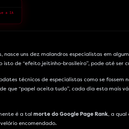
> Se o marketing é um sistema, por que você tem medo do que a IA pode fazer?
s, nasce uns dez malandros especialistas em algum
to de “efeito jeitinho-brasileiro”, pode até ser cu
ates técnicos de especialistas como se fossem n
 que “papel aceita tudo”, cada dia esta mais váli
mente é a tal
morte do Google Page Rank
, a qual
 velório encomendado.