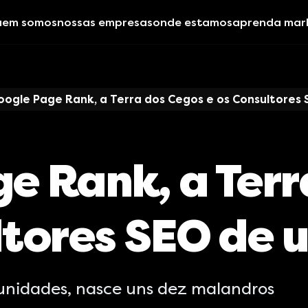
uem somos
nossas empresas
onde estamos
aprenda mar
oogle Page Rank, a Terra dos Cegos e os Consultores 
e Rank, a Terr
ltores SEO de 
rtunidades, nasce uns dez malandros