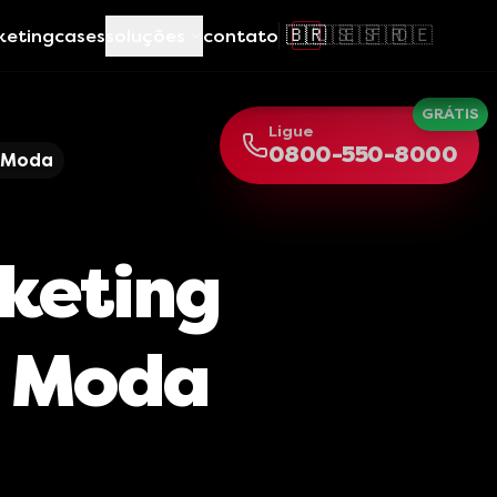
🇧🇷
🇺🇸
🇪🇸
🇫🇷
🇩🇪
keting
cases
soluções
contato
GRÁTIS
Ligue
0800-550-8000
e Moda
keting
e Moda