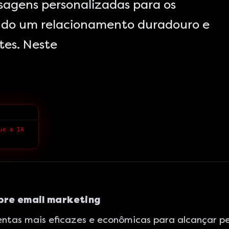
agens personalizadas para os
iando um relacionamento duradouro e
tes. Neste
> Se o marketing é um sistema, por que você tem medo do que a IA pode fazer?
bre email marketing
tas mais eficazes e econômicas para alcançar pess