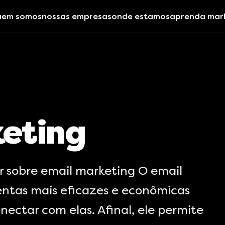
uem somos
nossas empresas
onde estamos
aprenda mar
keting
r sobre email marketing O email
ntas mais eficazes e econômicas
nectar com elas. Afinal, ele permite