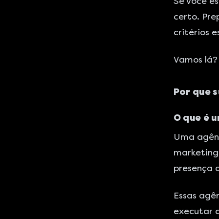
Se você es
certo. Pre
critérios 
Vamos lá?
Por que 
O que é u
Uma agênc
marketing 
presença d
Essas agên
executar c