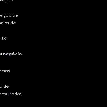
tégias
enção de
cios de
ital
eu negócio
ersas
ão de
resultados