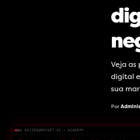
dig
ne
Veja as 
digital 
sua mar
Por
Admini
KAIZEN@ROCKET-AI — ACADEMY