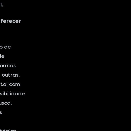
l.
oferecer
o de
de
formas
 outras.
ital com
sibilidade
usca.
s