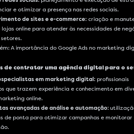
 redes sociais:
planejamento e execução de estra
ciar e otimizar a presença nas
redes sociais
.
imento de sites e e-commerce:
criação e manut
e
lojas online
para atender às necessidades de negó
 setores.
bém:
A importância do Google Ads no marketing dig
s de contratar uma agência digital para o s
especialistas em marketing digital:
profissionais
dos que trazem experiência e conhecimento em div
arketing online.
as avançadas de análise e automação:
utilizaç
as de ponta para otimizar campanhas e monitorar 
são.