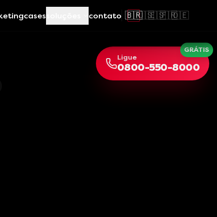
🇧🇷
🇺🇸
🇪🇸
🇫🇷
🇩🇪
keting
cases
soluções
contato
GRÁTIS
Ligue
0800-550-8000