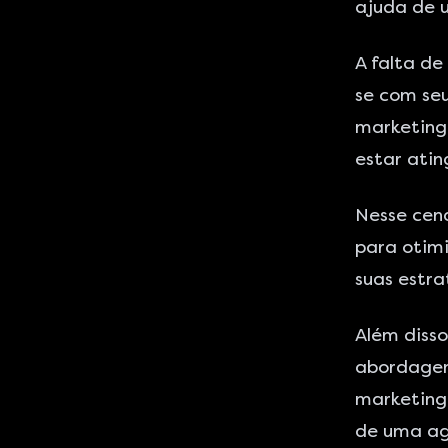
ajuda de 
A falta de
se com se
marketing 
estar ati
Nesse cená
para otim
suas estr
Além disso
abordagem 
marketing,
de uma ag