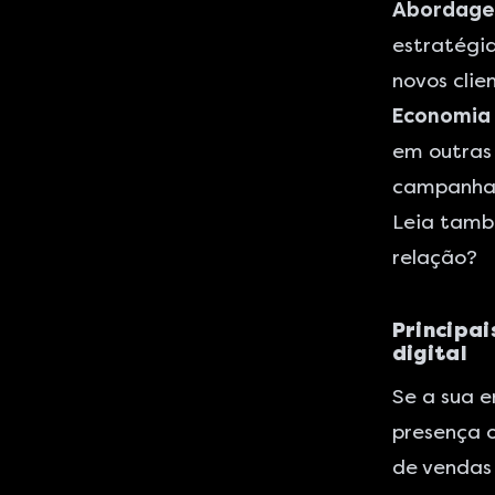
Abordagem
estratégia
novos clie
Economia 
em outras 
campanhas
Leia tam
relação?
Principai
digital
Se a sua 
presença o
de vendas 