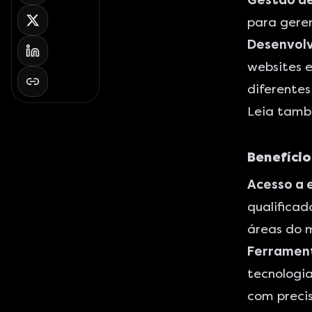
Gestão de
para geren
Desenvolv
websites
diferentes
Leia tam
Benefício
Acesso a 
qualifica
áreas do m
Ferrament
tecnologi
com preci