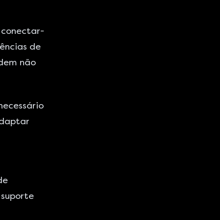
 conectar-
ências de
odem não
necessário
adaptar
de
 suporte