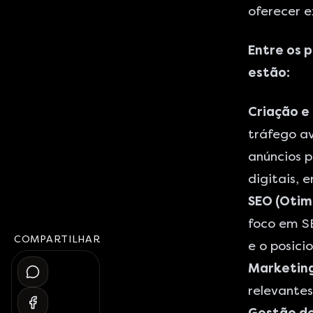
oferecer e
Entre os p
estão:
Criação e
tráfego a
anúncios 
digitais, 
SEO (Otim
foco em S
COMPARTILHAR
e o posici
Marketing
relevantes