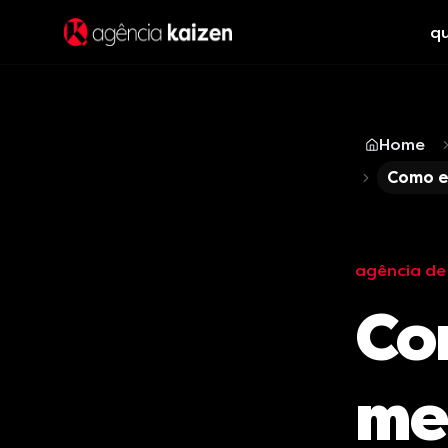
q
Home
Como es
agência de 
Co
me