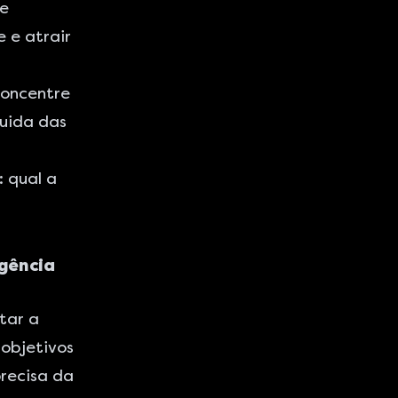
e
 e atrair
concentre
uida das
 qual a
agência
tar a
 objetivos
precisa da