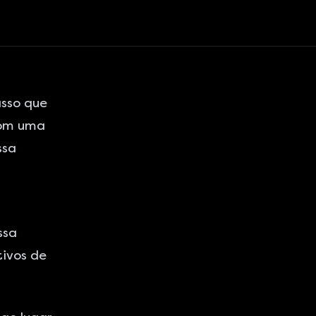
asso que
Com uma
ssa
ssa
tivos de