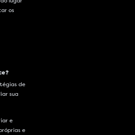
ao lugar
car os
ce?
tégias de
iar sua
iar e
próprias e