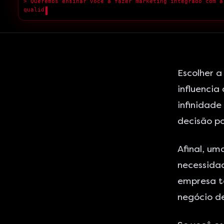
> Queremos ensinar você a fazer marketing integrado com a
qualidade superior.
█
Escolher a
influencia
infinidade
decisão po
Afinal, um
necessida
empresa te
negócio d