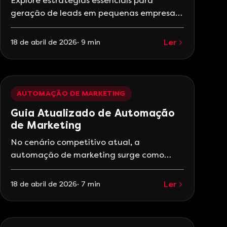
Explore estratégias essenciais para
geração de leads em pequenas empresas.
Aprenda a otimizar suas abordagens e
alcançar novos clientes. Estratégias de
Ler
18 de abril de 2026
·
9
min
Geração de Leads para Pequenas
Empresas A geração de leads é essencial
para o crescimento e a sustentabilidade
de pequenas empresas. Em um mercado
AUTOMAÇÃO DE MARKETING
competitivo, captar potenciais clientes de
Guia Atualizado de Automação
maneira eficaz pode significar a
de Marketing
No cenário competitivo atual, a
automação de marketing surge como
uma solução essencial para empresas que
buscam otimizar seus processos e
Ler
18 de abril de 2026
·
7
min
maximizar seus resultados. Com a
crescente demanda por eficiência e
personalização, entender e implementar a