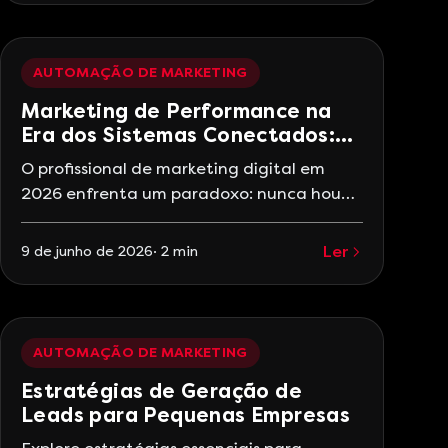
sabem descobrem um número assustador:
entre 40% e 60% dos leads se perdem por
falta de organização e follow-up. Não é
AUTOMAÇÃO DE MARKETING
falta
Marketing de Performance na
Era dos Sistemas Conectados:
Por Que Ferramentas Isoladas
O profissional de marketing digital em
Não Funcionam Mais
2026 enfrenta um paradoxo: nunca houve
tantas ferramentas disponíveis, e nunca
foi tão difícil fazer todas func…
Ler
9 de junho de 2026
·
2
min
AUTOMAÇÃO DE MARKETING
Estratégias de Geração de
Leads para Pequenas Empresas