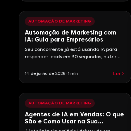
plataformas de automação aprenderam
a prever comportamentos, personalizar
jornadas completas em tempo real e
AUTOMAÇÃO DE MARKETING
tomar decisões otimizadas sem
Automação de Marketing com
intervenção humana. O mercado de
IA: Guia para Empresários
automação de marketing movimenta
Seu concorrente já está usando IA para
responder leads em 30 segundos, nutrir
carrinhos abandonados
automaticamente e ajustar lances de
Ler
14 de junho de 2026
·
1
min
anúncios em tempo real — enquanto você
ainda faz follow-up manual no WhatsApp.
A automação de marketing com IA não é
futuro. é o que separa empresas que
AUTOMAÇÃO DE MARKETING
escalam das que patinam. O que a
Agentes de IA em Vendas: O que
São e Como Usar na Sua
Empresa