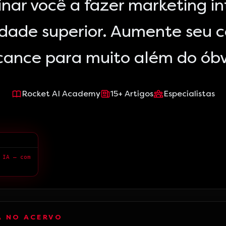
nar você a fazer marketing i
idade superior. Aumente seu 
cance para muito além do óbv
Rocket AI Academy
15
+
Artigos
Especialistas
> Queremos ensinar você a fazer marketing integrado com a IA — com qualidade superior.
A NO ACERVO