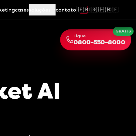
🇧🇷
🇺🇸
🇪🇸
🇫🇷
🇩🇪
keting
cases
soluções
contato
GRÁTIS
Ligue
0800-550-8000
et AI