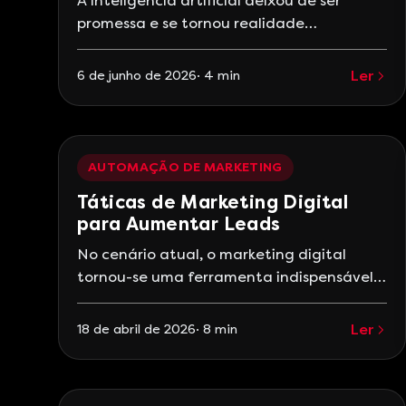
A inteligência artificial deixou de ser
promessa e se tornou realidade
operacional nas áreas comerciais. Em
2026, o termo que domina as conversas de
Ler
6 de junho de 2026
·
4
min
líderes de vendas é agentes de IA —
sistemas autônomos que executam
tarefas do ciclo comercial sem
intervenção humana direta. Mas o que
AUTOMAÇÃO DE MARKETING
exatamente são esses agentes? Como
Táticas de Marketing Digital
eles diferem dos
para Aumentar Leads
No cenário atual, o marketing digital
tornou-se uma ferramenta indispensável
para empresas que desejam crescer e se
destacar. Com a evolução tecnológica e o
Ler
18 de abril de 2026
·
8
min
aumento do uso da internet, as
estratégias de marketing digital
oferecem inúmeras oportunidades para a