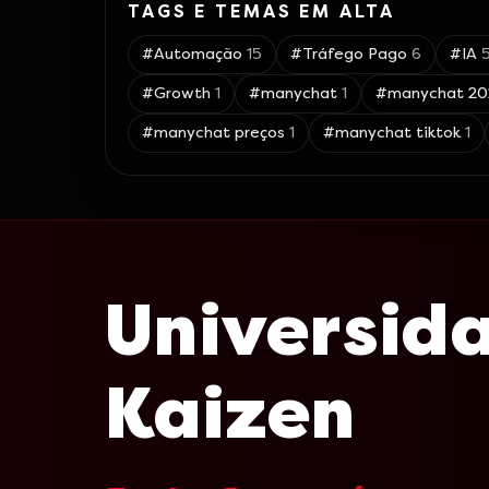
TAGS E TEMAS EM ALTA
#
Automação
15
#
Tráfego Pago
6
#
IA
#
Growth
1
#
manychat
1
#
manychat 20
#
manychat preços
1
#
manychat tiktok
1
Universid
Kaizen