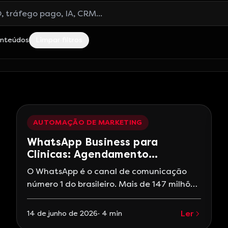
log
onteúdos
Limpar filtros
AUTOMAÇÃO DE MARKETING
WhatsApp Business para
Clinicas: Agendamento
Automatizado
O WhatsApp é o canal de comunicação
número 1 do brasileiro. Mais de 147 milhões
de pessoas usam o aplicativo no país, e
92% das pequenas e médias empresas já
Ler
14 de junho de 2026
·
4
min
utilizam WhatsApp para se comunicar com