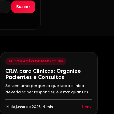
Buscar
AUTOMAÇÃO DE MARKETING
CRM para Clinicas: Organize
Pacientes e Consultas
Se tem uma pergunta que toda clínica
deveria saber responder, é esta: quantos
pacientes que entraram em contato no
mês passado não agendaram consulta? A
Ler
14 de junho de 2026
·
4
min
maioria das clínicas não sabe. E as que