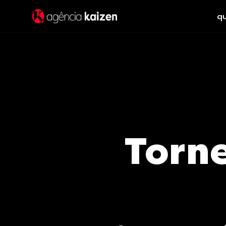
q
Torn