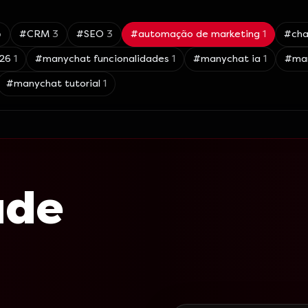
5
#
CRM
3
#
SEO
3
#
automação de marketing
1
#
cha
26
1
#
manychat funcionalidades
1
#
manychat ia
1
#
ma
#
manychat tutorial
1
ade