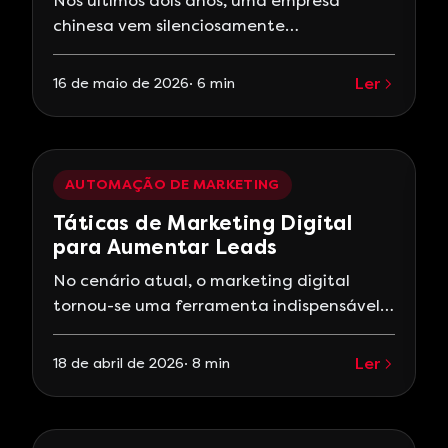
Nos últimos dois anos, uma empresa
chinesa vem silenciosamente
redesenhando o mapa da inteligência
artificial. Enquanto OpenAI, Google e
Ler
16 de maio de 2026
·
6
min
Anthropic brigam para ver quem cobra
mais caro por token, a DeepSeek seguiu o
caminho oposto: entregar performance de
ponta a preços irrelevantes. O resultado?
AUTOMAÇÃO DE MARKETING
Em maio de 2026, a DeepSeek lançou o V4
Táticas de Marketing Digital
Preview —
para Aumentar Leads
No cenário atual, o marketing digital
tornou-se uma ferramenta indispensável
para empresas que desejam crescer e se
destacar. Com a evolução tecnológica e o
Ler
18 de abril de 2026
·
8
min
aumento do uso da internet, as
estratégias de marketing digital
oferecem inúmeras oportunidades para a