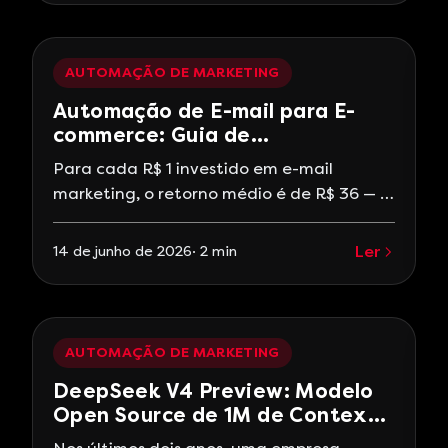
clientes (Meta, 2026). Para clínicas, o
WhatsApp não é mais um diferencial — é
obrigação. Mas existe um abismo
AUTOMAÇÃO DE MARKETING
Automação de E-mail para E-
commerce: Guia de
Configuração
Para cada R$ 1 investido em e-mail
marketing, o retorno médio é de R$ 36 — o
ROI mais alto de todos os canais de
marketing digital. Mas “e-mail marketing”
Ler
14 de junho de 2026
·
2
min
não é newsletter mensal. é automação:
sequências que disparam sozinhas
baseadas no comportamento do cliente.
Para e-commerce, isso é a diferença entre
AUTOMAÇÃO DE MARKETING
uma loja que
DeepSeek V4 Preview: Modelo
Open Source de 1M de Contexto
Chegou