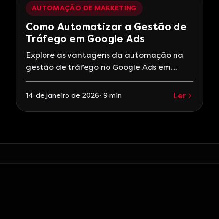
geração de leads, permitindo que
AUTOMAÇÃO DE MARKETING
empresas de todos os tamanhos alcancem
Como Automatizar a Gestão de
novos públicos e impulsionem seus
Tráfego em Google Ads
negócios. Neste
Explore as vantagens da automação na
gestão de tráfego no Google Ads em
2026. Aprenda sobre ferramentas
essenciais, práticas recomendadas e
Ler
14 de janeiro de 2026
·
9
min
tendências futuras para maximizar o ROI.
Como Automatizar a Gestão de Tráfego
em Google Ads Em 2026, a gestão de
tráfego no Google Ads tornou-se uma
peça-chave para empresas que buscam
maximizar seus investimentos