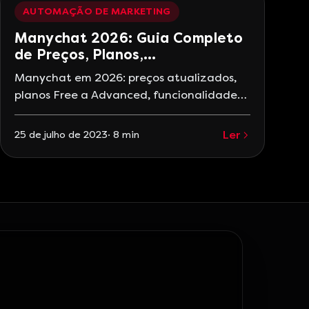
automação de marketing pode ser a
AUTOMAÇÃO DE MARKETING
chave para se destacar no mercado.
Manychat 2026: Guia Completo
Neste artigo, abordaremos o que é
de Preços, Planos,
automação de marketing,
Funcionalidades e IA
Manychat em 2026: preços atualizados,
planos Free a Advanced, funcionalidades
de IA, TikTok, WhatsApp Flows e DM After
Follow. Guia completo com comparativo e
Ler
25 de julho de 2023
·
8
min
FAQ.