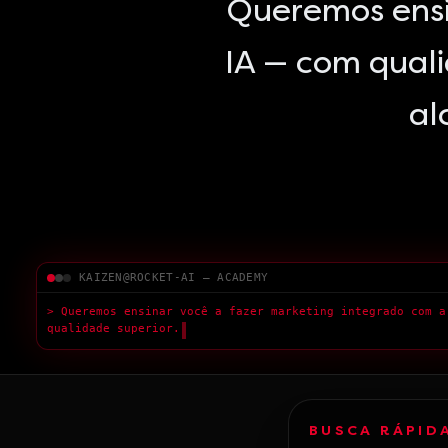
Queremos ensi
IA — com qual
al
KAIZEN@ROCKET-AI — ACADEMY
> Aumente s
█
BUSCA RÁPID