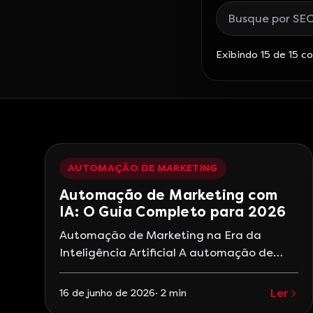
Buscar posts do b
Exibindo 15 de 15 c
AUTOMAÇÃO DE MARKETING
Automação de Marketing com
IA: O Guia Completo para 2026
Automação de Marketing na Era da
Inteligência Artificial A automação de
marketing em 2026 vai muito além de
disparar e-mails automáticos. Com a
Ler
16 de junho de 2026
·
2
min
integração de inteligência artificial, as