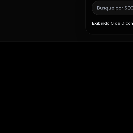
Buscar posts do b
Exibindo 0 de 0 co