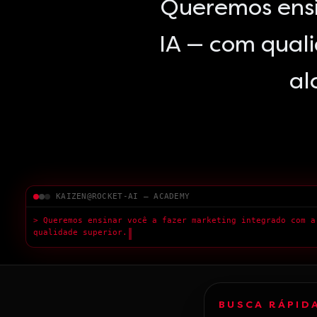
Queremos ensi
IA — com qual
al
KAIZEN@ROCKET-AI — ACADEMY
> Queremos ensinar você a fazer marketing integrado com a
qualidade superior.
█
BUSCA RÁPID