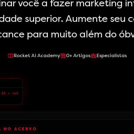
nar você a fazer marketing i
idade superior. Aumente seu 
cance para muito além do óbv
Rocket AI Academy
0
+
Artigos
Especialistas
 IA — com
A NO ACERVO