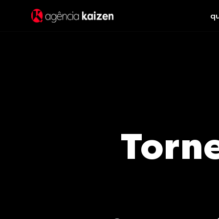
q
Torn