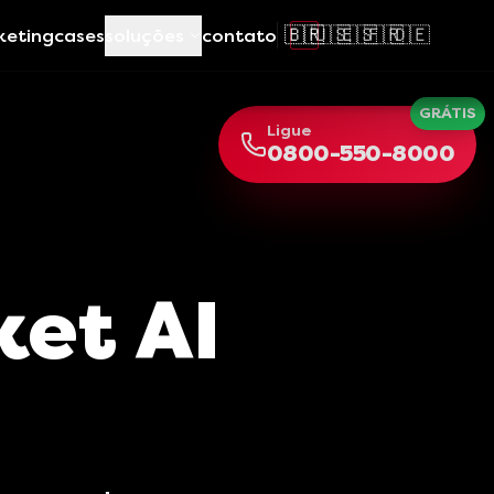
🇧🇷
🇺🇸
🇪🇸
🇫🇷
🇩🇪
keting
cases
soluções
contato
GRÁTIS
Ligue
0800-550-8000
et AI