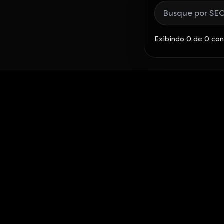
Buscar posts do b
Exibindo 0 de 0 co