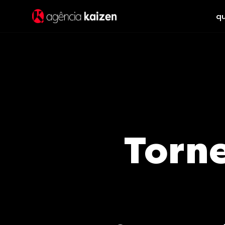
q
Torn