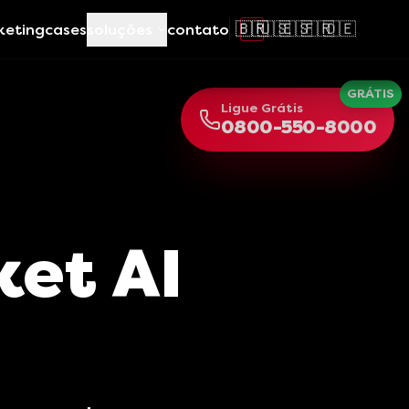
🇧🇷
🇺🇸
🇪🇸
🇫🇷
🇩🇪
keting
cases
soluções
contato
GRÁTIS
Ligue Grátis
0800-550-8000
et AI