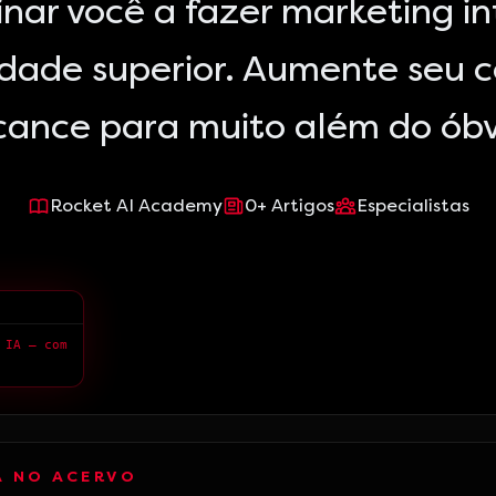
nar você a fazer marketing i
idade superior. Aumente seu 
cance para muito além do óbv
Rocket AI Academy
0
+
Artigos
Especialistas
> Queremos ensinar você a fazer marketing integrado com a IA — com qualidade superior.
A NO ACERVO