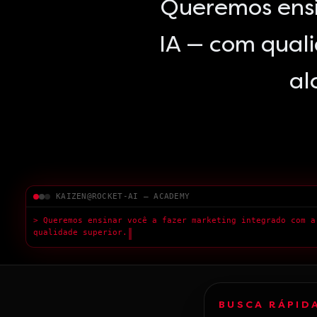
Queremos ensi
IA — com qual
al
KAIZEN@ROCKET-AI — ACADEMY
> Aumen
█
BUSCA RÁPID