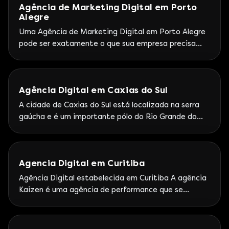
Agência de Marketing Digital em Porto
várias agências de marketing digital, destacando-se
Alegre
como um centro importante para quem busca
serviços de qualidade nessa área.
Uma Agência de Marketing Digital em Porto Alegre
pode ser exatamente o que sua empresa precisa
para crescer, ganhar visibilidade e vender mais em
um mercado cada vez mais competitivo. Afinal, a
transformação digital modificou completamente a
Agência Digital em Caxias do Sul
relação entre marcas e consumidores, trazendo
novos comportamentos, canais e formatos de
A cidade de Caxias do Sul está localizada na serra
comunicação que exigem estratégia, tecnologia e
gaúcha e é um importante pólo do Rio Grande do
Sul. O município é o segundo mais populoso do
Estado, ficando atrás apenas da capital, Porto
Alegre. 98% do PIB da cidade é composto pela
Agencia Digital em Curitiba
indústria e comércio , somando mais de 65 mil
empresas
Agência Digital estabelecida em Curitiba A agência
Kaizen é uma agência de performance que se
estabeleceu na cidade de Curitiba há 2 anos.
Especializada em marketing digital e com
certificação do Google, a Kaizen é uma agencia de