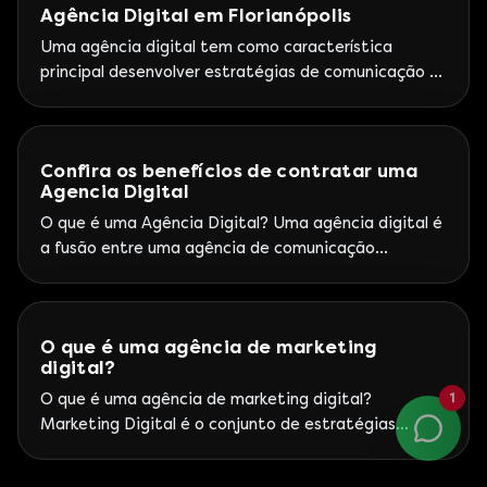
Agência Digital em Florianópolis
marketing digital em curitiba. Ela é uma referência
em encontrabilidade orgânica, pois busca
Uma agência digital tem como característica
continuamente os melhores resultados
principal desenvolver estratégias de comunicação e
marketing em plataformas online. Além disso, as
agências podem ter outras ramificações, atuando
no mercado em diferentes segmentos como
Confira os benefícios de contratar uma
agências digitais de performance, agências digitais
Agencia Digital
de relacionamento em mídias sociais e agências
digitais de branding. Por que investir na cidade de
O que é uma Agência Digital? Uma agência digital é
Florianópolis? Florianópolis tem um grande
a fusão entre uma agência de comunicação
tradicional, uma produtora e uma empresa de
marketing digital, tudo isto surge no contexto onde
as mídias digitais surgem com o principal canal de
O que é uma agência de marketing
investimento das empresas Como dominar um
digital?
mercado que está em constante desenvolvimento?
Esse é o grande
O que é uma agência de marketing digital?
1
Marketing Digital é o conjunto de estratégias
empregadas para promover uma empresa utilizando
para isso os diversos meios online atualmente