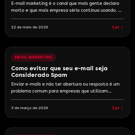
vende
E-mail marketing é o canal que mais gente declara
morto e que mais empresa séria continua usando. A
razão é simples: enquanto redes sociais oscilam,
algoritmos mudam e custo de mídia paga sobe, o e-
Ler
22 de maio de 2026
mail continua sendo o único canal digital em que a
empresa fala diretamente com a base, sem
intermediário e sem leilão. Em
EMAIL MARKETING
Como evitar que seu e-mail seja
Considerado Spam
Enviar e-mails e não ter abertura ou resposta é um
problema comum para empresas que utilizam
marketing digital ou prospecção. Muitas vezes o
problema não é o conteúdo da mensagem, mas sim
Ler
3 de março de 2026
fatores técnicos e comportamentais que fazem os
provedores classificarem o envio como spam.
Serviços como Gmail, Outlook e Yahoo utilizam
sistemas automatizados que