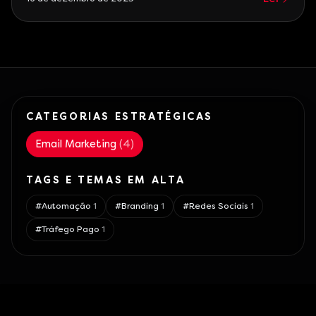
desafio constante, e falhas podem prejudicar a
reputação da sua marca e a performance das
campanhas. \n\n\n\n Em 2025, o email marketing
continua
CATEGORIAS ESTRATÉGICAS
Email Marketing
(
4
)
TAGS E TEMAS EM ALTA
#
Automação
1
#
Branding
1
#
Redes Sociais
1
#
Tráfego Pago
1