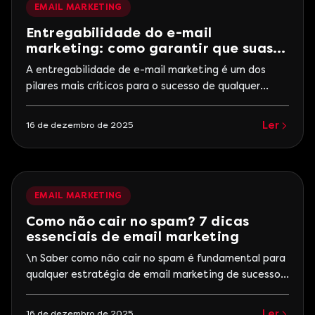
EMAIL MARKETING
Entregabilidade do e-mail
marketing: como garantir que suas
mensagens cheguem à caixa de
A entregabilidade de e-mail marketing é um dos
entrada?
pilares mais críticos para o sucesso de qualquer
estratégia de comunicação digital. Não importa o
quão bem escrito esteja o e-mail, nem o quanto sua
Ler
16 de dezembro de 2025
lista seja segmentada: se a mensagem não chega à
caixa de entrada, ela simplesmente não existe para
o destinatário. Com a previsão
EMAIL MARKETING
Como não cair no spam? 7 dicas
essenciais de email marketing
\n Saber como não cair no spam é fundamental para
qualquer estratégia de email marketing de sucesso.
Entretanto, enviar mensagens que realmente
chegam à caixa de entrada dos seus clientes é um
Ler
16 de dezembro de 2025