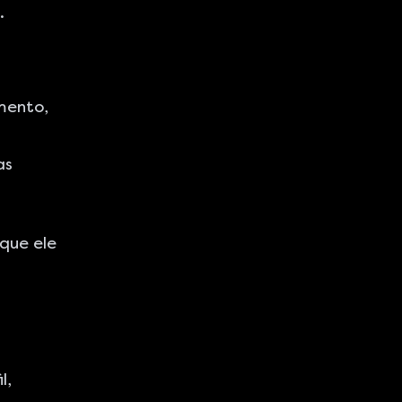
.
mento,
as
 que ele
l,