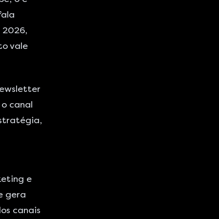
fala
 2026,
to vale
ewsletter
 o canal
stratégia,
keting e
e gera
os canais