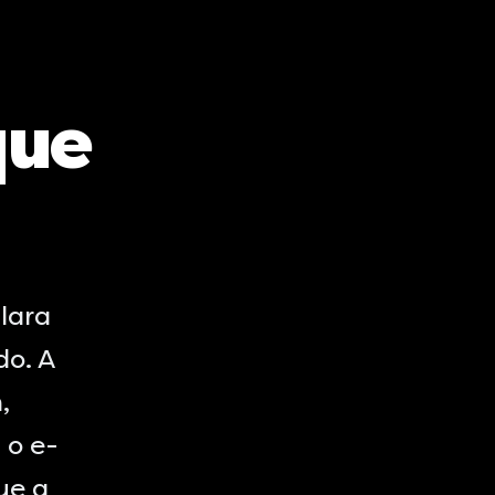
que
lara
do. A
,
 o e-
ue a