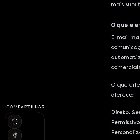
mais subut
O que é e
E-mail mar
comunicaçã
automatiz
comerciais
O que dife
oferece:
COMPARTILHAR
Direto. Se
Permissivo
Personali