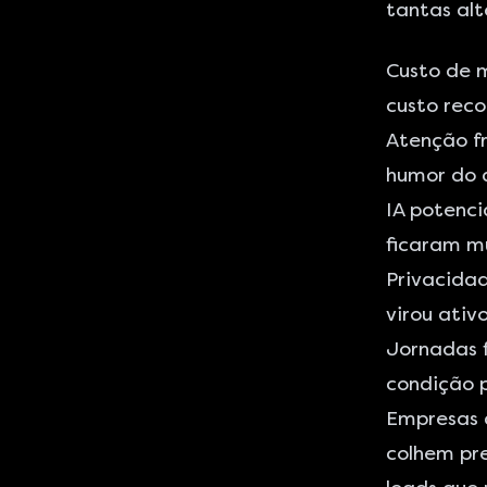
tantas alt
Custo de 
custo reco
Atenção f
humor do 
IA potenc
ficaram mu
Privacidad
virou ativ
Jornadas f
condição p
Empresas 
colhem pr