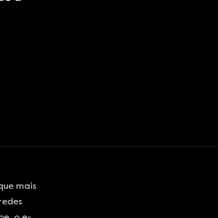
que mais
redes
e, o e-