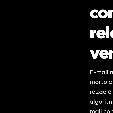
co
re
ve
E-mail 
morto e
razão é 
algorit
mail co