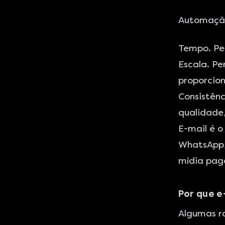
Automação 
Tempo. Per
Escala. P
proporcio
Consistên
qualidade
E-mail é 
WhatsApp,
mídia pag
Por que e
Algumas r