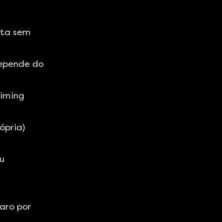
eta sem
epende do
timing
ópria)
u
aro por