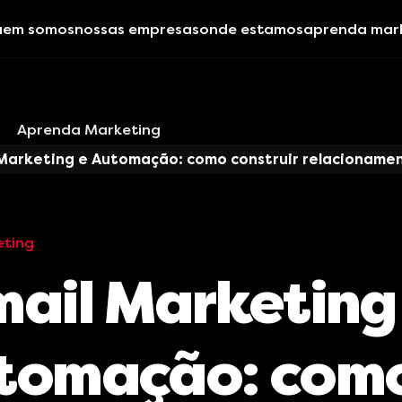
uem somos
nossas empresas
onde estamos
aprenda mar
Aprenda Marketing
 Marketing e Automação: como construir relacioname
eting
mail Marketing
tomação: com