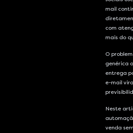
mail conti
diretament
com atençã
mais do q
O problem
genérica 
entrega p
e-mail vir
previsibil
Neste arti
automação
venda sem 