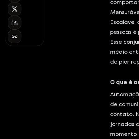
comportam
Mensurável
Escalável 
pessoas é
Esse conju
médio entr
de pior r
O que é 
Automação 
de comuni
contato. 
jornadas 
momento c