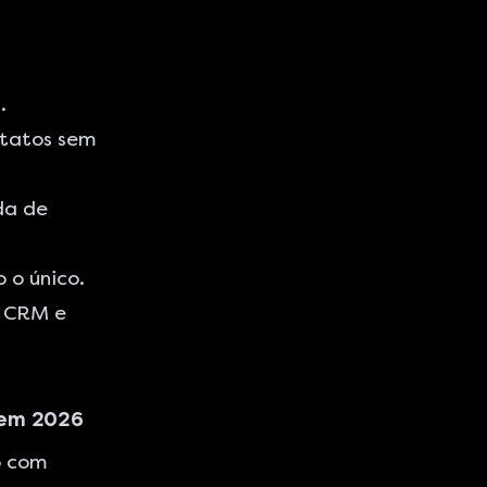
.
ntatos sem
da de
 o único.
m CRM e
 em 2026
o com