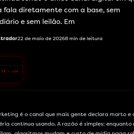
 fala diretamente com a base, sem
iário e sem leilão. Em
strador
22 de maio de 2026
8
min de leitura
 IA — com
keting é o canal que mais gente declara morto e 
ria continua usando. A razão é simples: enquanto 
cilam, algoritmos mudam e custo de mídia paga sob