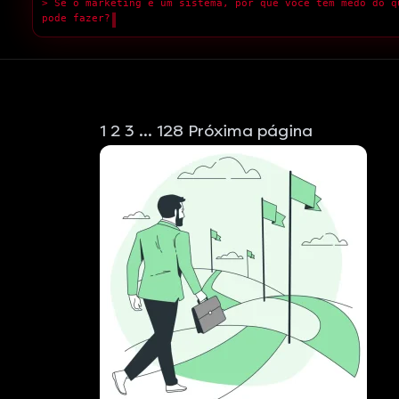
> Med
█
1
2
3
…
128
Próxima página