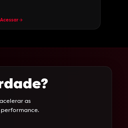
Acessar
erdade?
celerar as
a performance.