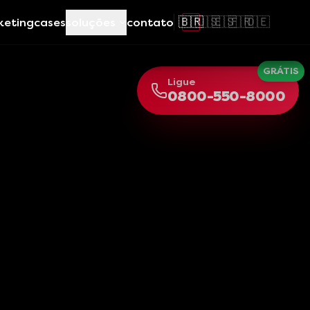
🇧🇷
🇺🇸
🇪🇸
🇫🇷
🇩🇪
keting
cases
soluções
contato
GRÁTIS
Ligue
0800-550-8000