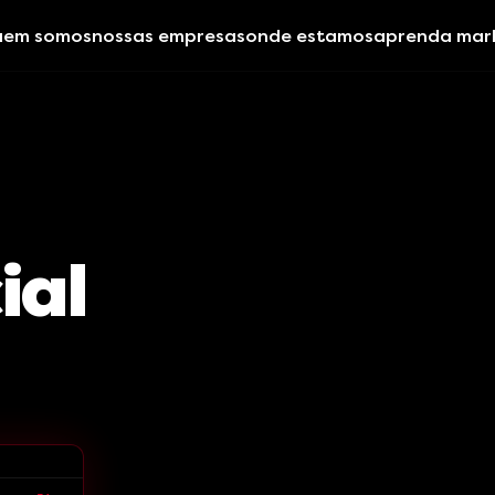
uem somos
nossas empresas
onde estamos
aprenda mar
ial
> Se o marketing é um sistema, por que você tem medo do que a IA pode fazer?