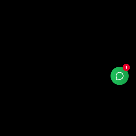
1
Google Partner Premier com +15 anos de mercado.
Atendemos todo o Brasil — sede em Porto Alegre