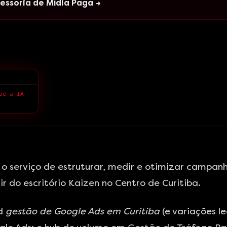
essoria de Mídia Paga →
> Se o marketing é um sistema, por que você tem medo do que a IA pode fazer?
 o serviço de estruturar, medir e otimizar campa
r do escritório Kaizen no Centro de Curitiba.
rd
gestão de Google Ads em Curitiba
(e variações l