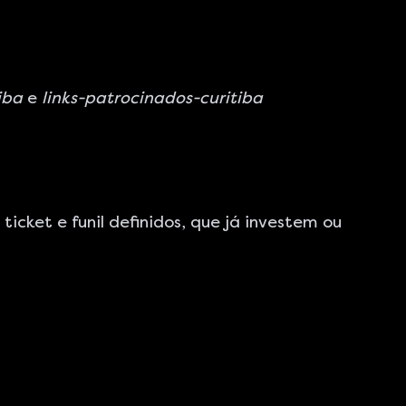
iba
e
links-patrocinados-curitiba
cket e funil definidos, que já investem ou