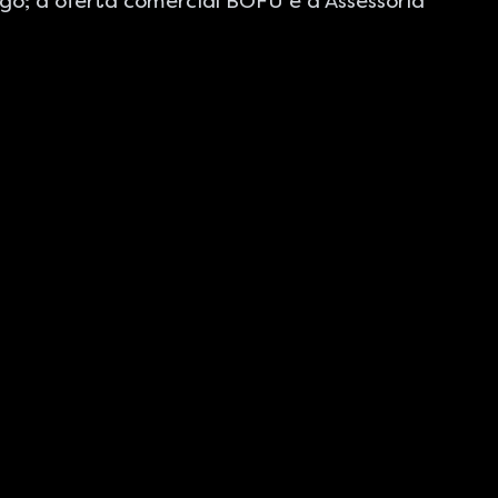
ago
; a oferta comercial BOFU é a
Assessoria