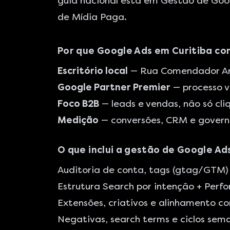
guia nacional está em
Gestão de Goo
de Mídia Paga
.
Por que Google Ads em Curitiba co
Escritório local
— Rua Comendador Ara
Google Partner Premier
— processo v
Foco B2B
— leads e vendas, não só cli
Medição
— conversões, CRM e gover
O que inclui a gestão de Google Ad
Auditoria de conta, tags (gtag/GTM) 
Estrutura Search por intenção + Pe
Extensões, criativos e alinhamento c
Negativas, search terms e ciclos sem