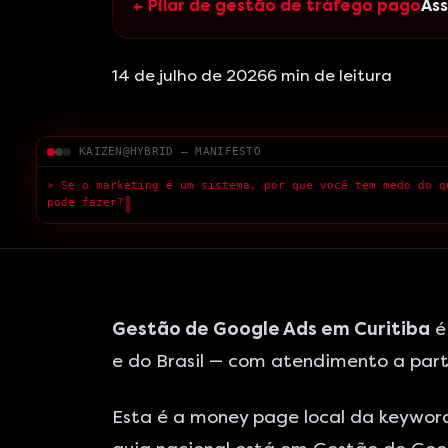
← Pilar de gestão de tráfego pago
Ass
14 de julho de 2026
6
min de leitura
KAIZEN@HYBRID — MANIFESTO
> Medo
█
Gestão de Google Ads em Curitiba
é
e do Brasil — com atendimento a parti
Esta é a money page local da keywo