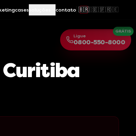
🇧🇷
🇺🇸
🇪🇸
🇫🇷
🇩🇪
keting
cases
soluções
contato
GRÁTIS
Ligue
0800-550-8000
 Curitiba