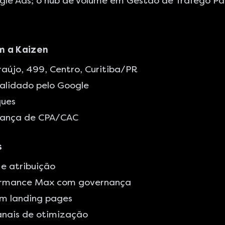
gle Ads
; o hub de volume em
Gestão de Tráfego P
m a Kaizen
újo, 499, Centro, Curitiba/PR
alidado pelo Google
ques
nança de CPA/CAC
s
e atribuição
rformance Max com governança
om landing pages
anais de otimização