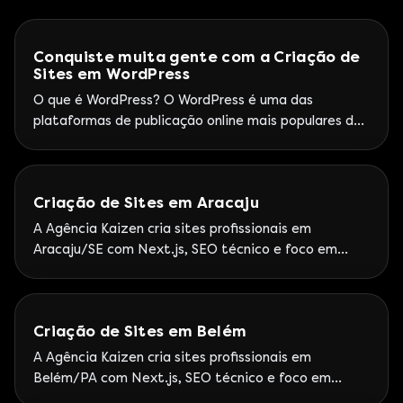
Conquiste muita gente com a Criação de
Sites em WordPress
O que é WordPress? O WordPress é uma das
plataformas de publicação online mais populares da
internet, com mais de 60 milhões de sites
espalhados ao redor do mundo e uma comunidade de
colaboradores muito dispostos a torná-la ainda
Criação de Sites em Aracaju
maior. Lançado em 2003, o WordPress já chegou
conquistando boa parte dos usuários pelo seu
A Agência Kaizen cria sites profissionais em
gerenciamento ser através
Aracaju/SE com Next.js, SEO técnico e foco em
leads. Google Partner Premier — Atendimento
Kaizen a Sergipe com stack Next.js e SEO técnico.
Criação de Sites em Belém
A Agência Kaizen cria sites profissionais em
Belém/PA com Next.js, SEO técnico e foco em
leads. Google Partner Premier — Atendimento