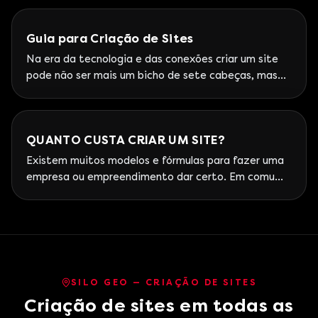
Kaizen ao Espírito Santo com operação Sudeste.
Guia para Criação de Sites
Na era da tecnologia e das conexões criar um site
pode não ser mais um bicho de sete cabeças, mas
ainda deixa muitas pessoas confusas na hora de dar
os primeiros passos. Seja um website institucional,
uma landing page ou até mesmo um blog, o
QUANTO CUSTA CRIAR UM SITE?
importante é fixar seu negócio no espaço virtual e
iniciar
Existem muitos modelos e fórmulas para fazer uma
empresa ou empreendimento dar certo. Em comum,
todos eles identificam a necessidade de ter uma
boa presença online. Isso significa que todo negócio
precisa ter um site na internet, e não só um site, um
site otimizado e pronto para receber milhares de
visitas. Sabendo disso, a
SILO GEO — CRIAÇÃO DE SITES
Criação de sites em todas as