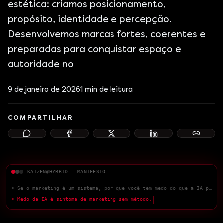
estética: criamos posicionamento,
propósito, identidade e percepção.
Desenvolvemos marcas fortes, coerentes e
preparadas para conquistar espaço e
autoridade no
9 de janeiro de 2026
1
min de leitura
COMPARTILHAR
KAIZEN@HYBRID — MANIFESTO
> Se o marketing é um sistema, por que você tem medo do que a IA pode fazer?
> Medo da IA é sintoma de marketing sem método.
█