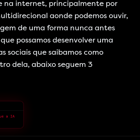
 na internet, principalmente por
ltidirecional aonde podemos ouvir,
sagem de uma forma nunca antes
a que possamos desenvolver uma
ias sociais que saibamos como
tro dela, abaixo seguem 3
> Se o marketing é um sistema, por que você tem medo do que a IA pode fazer?