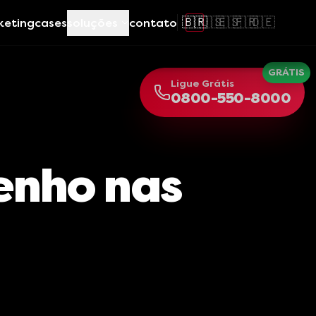
🇧🇷
🇺🇸
🇪🇸
🇫🇷
🇩🇪
keting
cases
soluções
contato
GRÁTIS
Ligue Grátis
0800-550-8000
enho nas