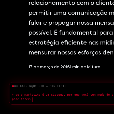
relacionamento com o cliente
permitir uma comunicação mu
falar e propagar nossa men
possível. É fundamental par
estratégia eficiente nas míd
mensurar nossos esforços den
17 de março de 2016
1
min de leitura
KAIZEN@HYBRID — MANIFESTO
> Medo da IA é
█