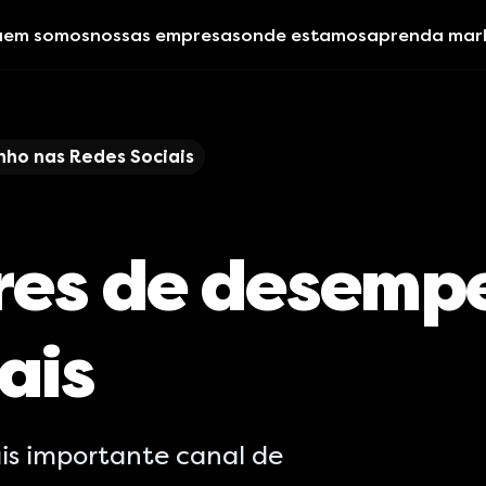
uem somos
nossas empresas
onde estamos
aprenda mar
ho nas Redes Sociais
ores de desemp
ais
ais importante canal de